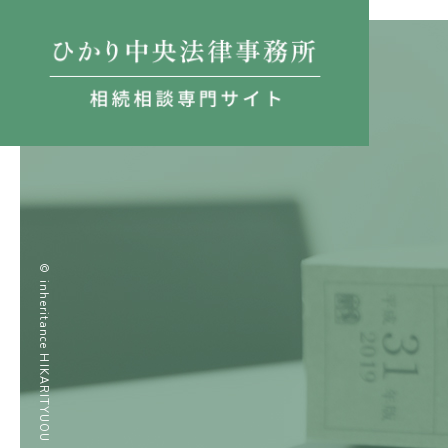
©
inheritance HIKARITYUOU LAWOFFICE